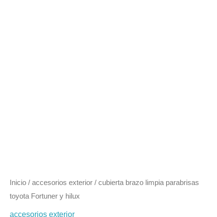
y
hilux
cantidad
Inicio
/
accesorios exterior
/ cubierta brazo limpia parabrisas
toyota Fortuner y hilux
accesorios exterior