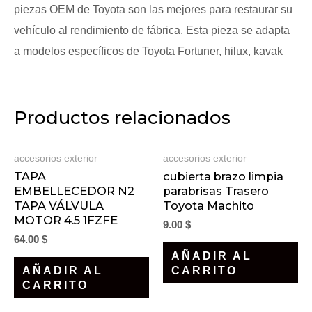
piezas OEM de Toyota son las mejores para restaurar su
vehículo al rendimiento de fábrica. Esta pieza se adapta
a modelos específicos de Toyota Fortuner, hilux, kavak
Productos relacionados
accesorios exterior
accesorios exterior
TAPA
cubierta brazo limpia
EMBELLECEDOR N2
parabrisas Trasero
TAPA VÁLVULA
Toyota Machito
MOTOR 4.5 1FZFE
9.00
$
64.00
$
AÑADIR AL
AÑADIR AL
CARRITO
CARRITO