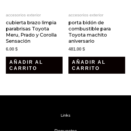
accesorios exterior
accesorios exterior
cubierta brazo limpia
porta bidón de
parabrisas Toyota
combustible para
Meru, Prado y Corolla
Toyota machito
Sensación
aniversario
6.00
$
481.00
$
AÑADIR AL
AÑADIR AL
CARRITO
CARRITO
Links