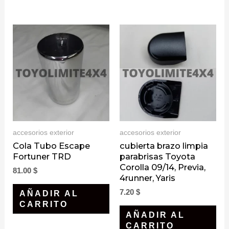
accesorios exterior
accesorios exterior
Cola Tubo Escape
cubierta brazo limpia
Fortuner TRD
parabrisas Toyota
Corolla 09/14, Previa,
81.00
$
4runner, Yaris
7.20
$
AÑADIR AL
CARRITO
AÑADIR AL
CARRITO