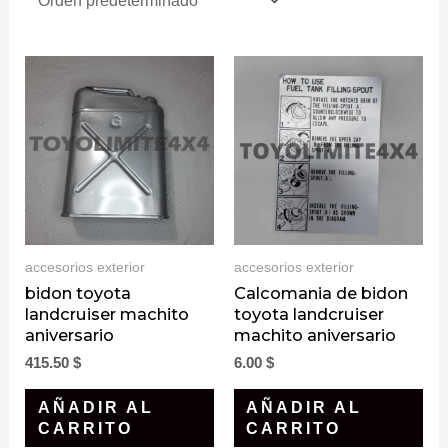
accesorios exterior
accesorios exterior
bidon toyota
Calcomania de bidon
landcruiser machito
toyota landcruiser
aniversario
machito aniversario
415.50
$
6.00
$
AÑADIR AL
AÑADIR AL
CARRITO
CARRITO