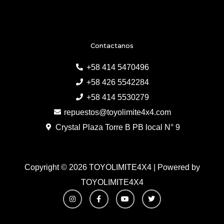
Contactanos
+58 414 5470496
+58 426 5542284
+58 414 5530279
repuestos@toyolimite4x4.com
Crystal Plaza Torre B PB local N° 9
Copyright © 2026 TOYOLIMITE4X4 | Powered by
TOYOLIMITE4X4
I
F
Y
T
n
a
o
w
s
c
u
i
t
e
t
t
a
b
u
t