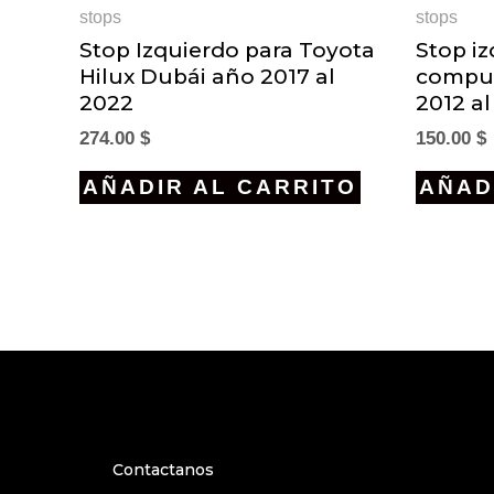
stops
stops
Stop Izquierdo para Toyota
Stop i
Hilux Dubái año 2017 al
compue
2022
2012 a
274.00
$
150.00
$
AÑADIR AL CARRITO
AÑAD
Contactanos