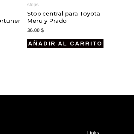
stops
Stop central para Toyota
ortuner
Meru y Prado
36.00
$
AÑADIR AL CARRITO
Links