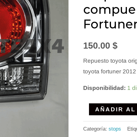
compuer
Toyota
Fortuner
Fortuner
2012
al
150.00
$
2020
Repuesto toyota ori
cantidad
toyota fortuner 2012
Disponibilidad:
1 d
AÑADIR AL
Categoría:
stops
Etiq