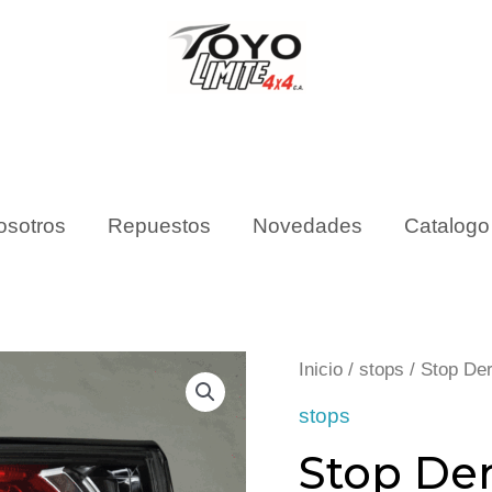
osotros
Repuestos
Novedades
Catalogo
Stop
Inicio
/
stops
/ Stop De
Derecho
stops
De
Stop De
compuerta