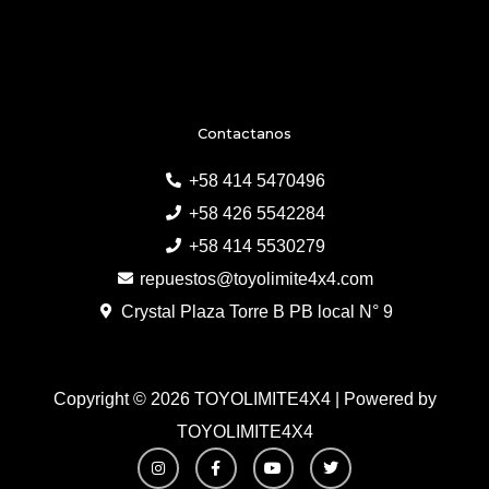
Contactanos
+58 414 5470496
+58 426 5542284
+58 414 5530279
repuestos@toyolimite4x4.com
Crystal Plaza Torre B PB local N° 9
Copyright © 2026 TOYOLIMITE4X4 | Powered by
TOYOLIMITE4X4
I
F
Y
T
n
a
o
w
s
c
u
i