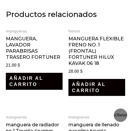
Productos relacionados
mangueras
frenos
MANGUERA,
MANGUERA FLEXIBLE
LAVADOR
FRENO NO. 1
PARABRISAS
(FRONTAL)
TRASERO FORTUNER
FORTUNER HILUX
KAVAK 06 18
21.00
$
28.00
$
AÑADIR AL
CARRITO
AÑADIR AL
CARRITO
¡Oferta!
mangueras
mangueras
manguera de radiador
manguera de llenado
no.1 Toyota 4runner
gasolina toyota