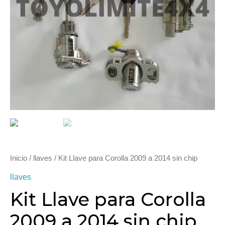
2014
sin
chip
cantidad
Inicio
/
llaves
/ Kit Llave para Corolla 2009 a 2014 sin chip
llaves
Kit Llave para Corolla
2009 a 2014 sin chip