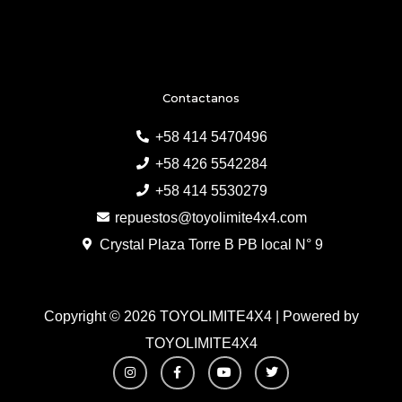
Contactanos
+58 414 5470496
+58 426 5542284
+58 414 5530279
repuestos@toyolimite4x4.com
Crystal Plaza Torre B PB local N° 9
Copyright © 2026 TOYOLIMITE4X4 | Powered by
TOYOLIMITE4X4
I
F
Y
T
n
a
o
w
s
c
u
i
t
e
t
t