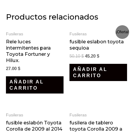
Productos relacionados
¡Oferta!
Fusileras
Fusileras
Rele luces
fusible eslabon toyota
intermitentes para
sequioa
Toyota Fortuner y
50.10
$
45.20
$
Hilux.
27.00
$
AÑADIR AL
CARRITO
AÑADIR AL
CARRITO
Fusileras
Fusileras
fusible eslabón Toyota
fusilera de tablero
Corolla de 2009 al 2014
toyota Corolla 2009 a