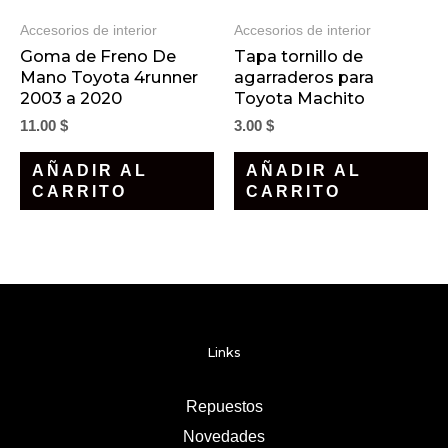
Accesorios de interior
Accesorios de interior
Goma de Freno De
Tapa tornillo de
Mano Toyota 4runner
agarraderos para
2003 a 2020
Toyota Machito
11.00
$
3.00
$
AÑADIR AL
AÑADIR AL
CARRITO
CARRITO
Links
Repuestos
Novedades