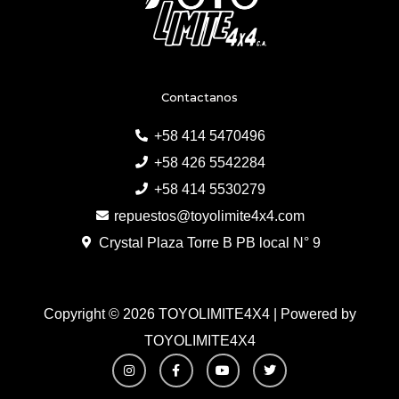
Contactanos
+58 414 5470496
+58 426 5542284
+58 414 5530279
repuestos@toyolimite4x4.com
Crystal Plaza Torre B PB local N° 9
Copyright © 2026 TOYOLIMITE4X4 | Powered by
TOYOLIMITE4X4
I
F
Y
T
n
a
o
w
s
c
u
i
t
e
t
t