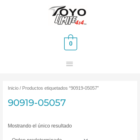
Ir
MENÚ
al
PRINCIPAL
contenido
0
Inicio
/ Productos etiquetados “90919-05057”
90919-05057
Mostrando el único resultado