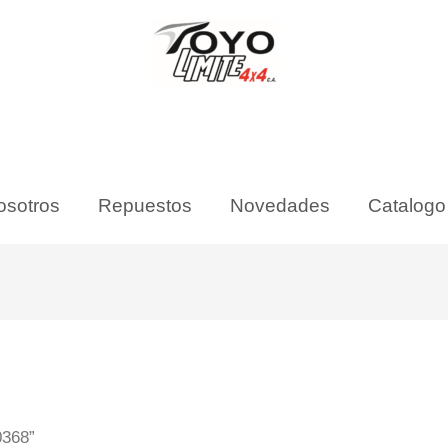
osotros
Repuestos
Novedades
Catalogo
0368”