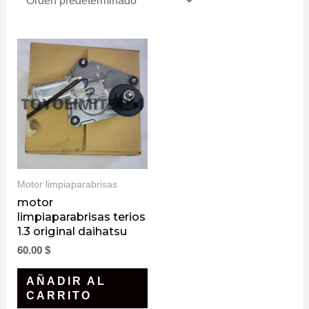
Motor limpiaparabrisas
motor
limpiaparabrisas terios
1.3 original daihatsu
60.00
$
AÑADIR AL
CARRITO