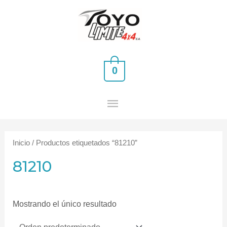
Ir
MENÚ
al
PRINCIPAL
contenido
0
Inicio
/ Productos etiquetados “81210”
81210
Mostrando el único resultado