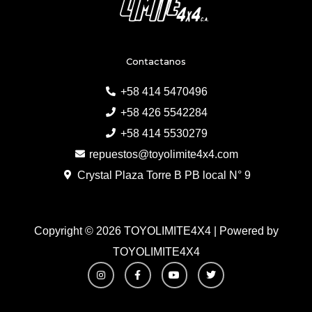
Contactanos
+58 414 5470496
+58 426 5542284
+58 414 5530279
repuestos@toyolimite4x4.com
Crystal Plaza Torre B PB local N° 9
Copyright © 2026 TOYOLIMITE4X4 | Powered by
TOYOLIMITE4X4
I
F
Y
T
n
a
o
w
s
c
u
i
t
e
t
t
a
b
u
t