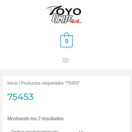
Ir
MENÚ
al
PRINCIPAL
contenido
0
Inicio
/ Productos etiquetados “75453”
75453
Mostrando los 2 resultados