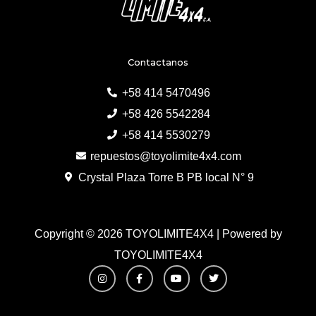
Contactanos
+58 414 5470496
+58 426 5542284
+58 414 5530279
repuestos@toyolimite4x4.com
Crystal Plaza Torre B PB local N° 9
Copyright © 2026 TOYOLIMITE4X4 | Powered by
TOYOLIMITE4X4
I
F
Y
T
n
a
o
w
s
c
u
i
t
e
t
t
a
b
u
t