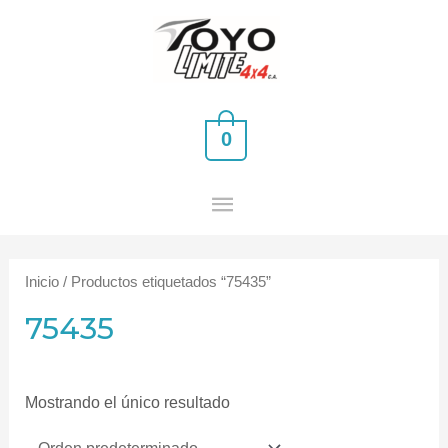
Ir
MENÚ
al
PRINCIPAL
contenido
0
Inicio
/ Productos etiquetados “75435”
75435
Mostrando el único resultado