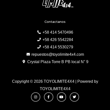
Contactanos
+58 414 5470496
+58 426 5542284
+58 414 5530279
repuestos@toyolimite4x4.com
Crystal Plaza Torre B PB local N° 9
Copyright © 2026 TOYOLIMITE4X4 | Powered by
TOYOLIMITE4X4
I
F
Y
T
n
a
o
w
s
c
u
i
t
e
t
t
a
b
u
t