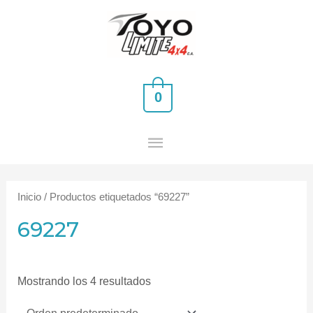
Ir
MENÚ
al
PRINCIPAL
contenido
0
Inicio
/ Productos etiquetados “69227”
69227
Mostrando los 4 resultados