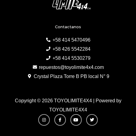
Contactanos
+58 414 5470496
+58 426 5542284
+58 414 5530279
repuestos@toyolimite4x4.com
Crystal Plaza Torre B PB local N° 9
Copyright © 2026 TOYOLIMITE4X4 | Powered by
TOYOLIMITE4X4
I
F
Y
T
n
a
o
w
s
c
u
i
t
e
t
t
a
b
u
t