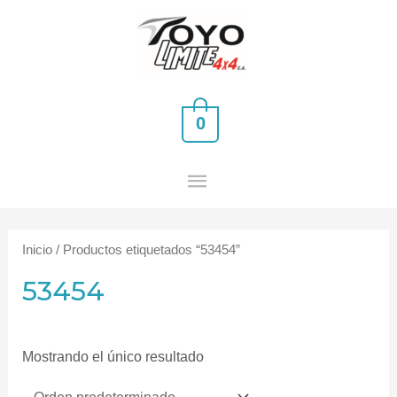
Ir
MENÚ
al
PRINCIPAL
contenido
0
Inicio
/ Productos etiquetados “53454”
53454
Mostrando el único resultado