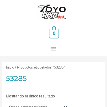
Ir
MENÚ
al
PRINCIPAL
contenido
0
Inicio
/ Productos etiquetados “53285”
53285
Mostrando el único resultado