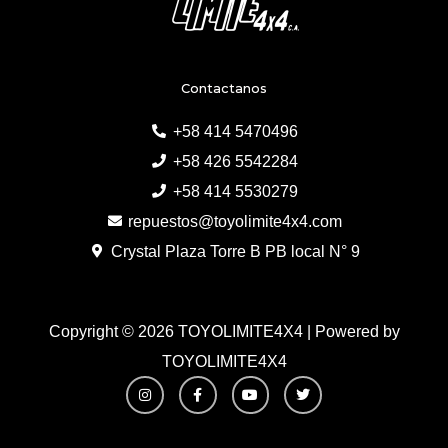
Contactanos
+58 414 5470496
+58 426 5542284
+58 414 5530279
repuestos@toyolimite4x4.com
Crystal Plaza Torre B PB local N° 9
Copyright © 2026 TOYOLIMITE4X4 | Powered by
TOYOLIMITE4X4
I
F
Y
T
n
a
o
w
s
c
u
i
t
e
t
t
a
b
u
t