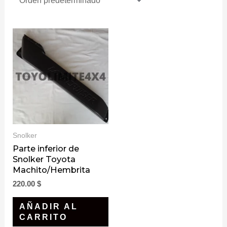
Snolker
Parte inferior de
Snolker Toyota
Machito/Hembrita
220.00
$
AÑADIR AL
CARRITO