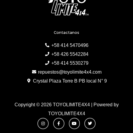
Contactanos
+58 414 5470496
+58 426 5542284
+58 414 5530279
repuestos@toyolimite4x4.com
Crystal Plaza Torre B PB local N° 9
Copyright © 2026 TOYOLIMITE4X4 | Powered by
TOYOLIMITE4X4
I
F
Y
T
n
a
o
w
s
c
u
i
t
e
t
t