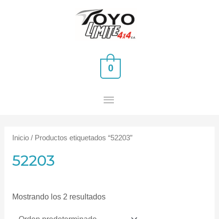
Ir
MENÚ
al
PRINCIPAL
contenido
0
Inicio
/ Productos etiquetados “52203”
52203
Mostrando los 2 resultados