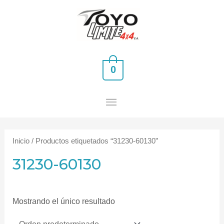
Ir
MENÚ
al
PRINCIPAL
contenido
0
Inicio
/ Productos etiquetados “31230-60130”
31230-60130
Mostrando el único resultado