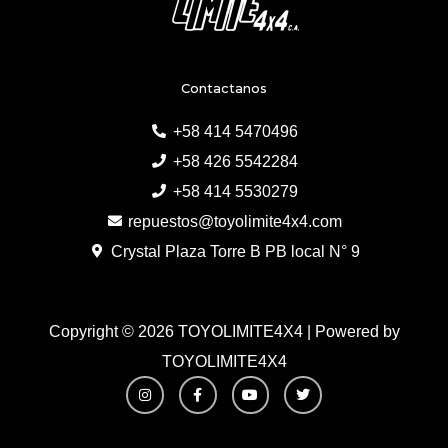
Contactanos
+58 414 5470496
+58 426 5542284
+58 414 5530279
repuestos@toyolimite4x4.com
Crystal Plaza Torre B PB local N° 9
Copyright © 2026 TOYOLIMITE4X4 | Powered by
TOYOLIMITE4X4
I
F
Y
T
n
a
o
w
s
c
u
i
t
e
t
t
a
b
u
t