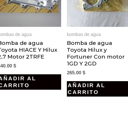
bombas de agua
bombas de agua
Bomba de agua
Bomba de agua
Toyota HIACE Y Hilux
Toyota Hilux y
2.7 Motor 2TRFE
Fortuner Con motor
1GD Y 2GD
240.00
$
265.00
$
AÑADIR AL
CARRITO
AÑADIR AL
CARRITO