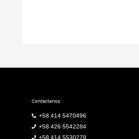
Contactanos
+58 414 5470496
+58 426 5542284
+58 414 5530279