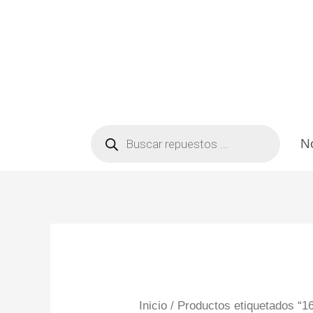
Ir
al
contenido
Búsqueda
de
N
productos
Inicio
/ Productos etiquetados “1