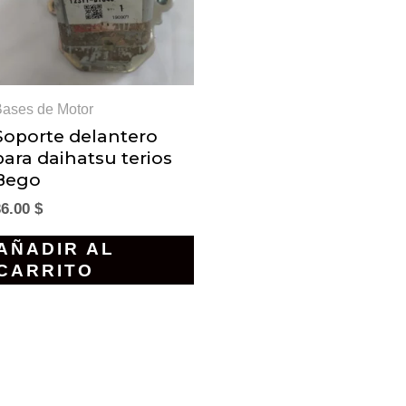
Bases de Motor
Soporte delantero
para daihatsu terios
Bego
36.00
$
AÑADIR AL
CARRITO