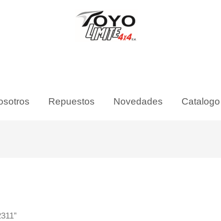
osotros
Repuestos
Novedades
Catalogo
2311”