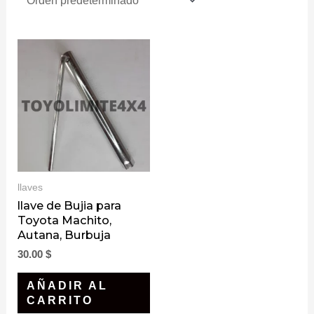
llaves
llave de Bujia para
Toyota Machito,
Autana, Burbuja
30.00
$
AÑADIR AL
CARRITO