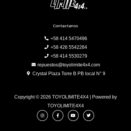
Contactanos
+58 414 5470496
+58 426 5542284
+58 414 5530279
repuestos@toyolimite4x4.com
Crystal Plaza Torre B PB local N° 9
Copyright © 2026 TOYOLIMITE4X4 | Powered by
TOYOLIMITE4X4
I
F
Y
T
n
a
o
w
s
c
u
i
t
e
t
t
a
b
u
t