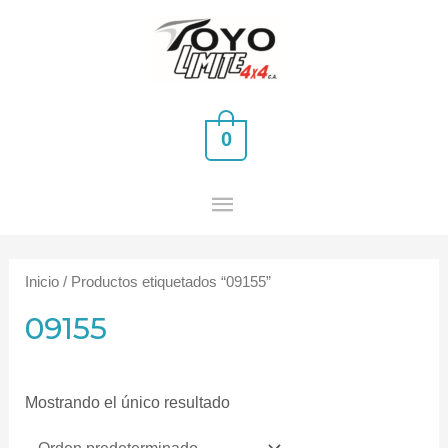
Ir
MENÚ
al
PRINCIPAL
contenido
0
Inicio
/ Productos etiquetados “09155”
09155
Mostrando el único resultado