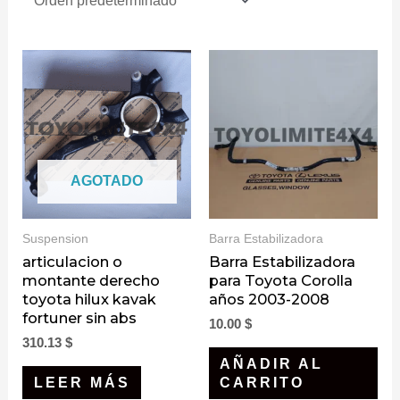
AGOTADO
Suspension
Barra Estabilizadora
articulacion o
Barra Estabilizadora
montante derecho
para Toyota Corolla
toyota hilux kavak
años 2003-2008
fortuner sin abs
10.00
$
310.13
$
AÑADIR AL
LEER MÁS
CARRITO