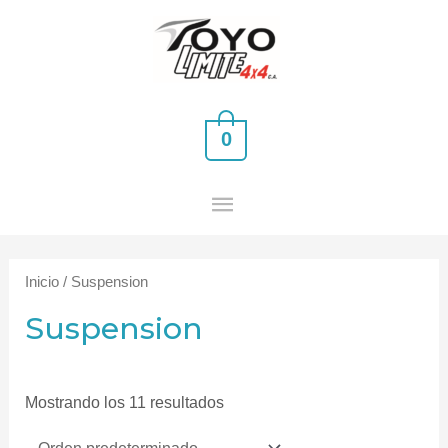
Ir
MENÚ
al
PRINCIPAL
contenido
0
Inicio
/ Suspension
Suspension
Mostrando los 11 resultados